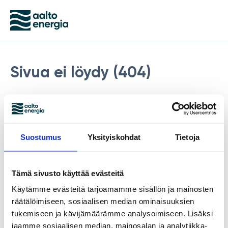
Sivua ei löydy (404)
Hakemaasi sivua tai tuotetta ei löydy palvelusta.
Virhe koodi not_found.
www.aaltoenergia.com
Suostumus
Yksityiskohdat
Tietoja
Tämä sivusto käyttää evästeitä
Käytämme evästeitä tarjoamamme sisällön ja mainosten
räätälöimiseen, sosiaalisen median ominaisuuksien
tukemiseen ja kävijämäärämme analysoimiseen. Lisäksi
jaamme sosiaalisen median, mainosalan ja analytiikka-